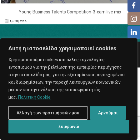
Young Business Talents Competition-3-cam live mix
Apr 30, 2016
Αυτή η ιστοσελίδα χρησιμοποιεί cookies
Copyright © 2026
ExposeProd
. All rights reserved.
Υπηρεσίες Internet
Χρησιμοποιούμε cookies και άλλες τεχνολογίες
εντοπισμού για την βελτίωση της εμπειρίας περιήγησης
στην ιστοσελίδα μας, για την εξατομίκευση περιεχομένου
και διαφημίσεων, την παροχή λειτουργιών κοινωνικών
μέσων και την ανάλυση της επισκεψιμότητάς
μας.
Πολιτική Cookie
Αλλαγή των προτιμήσεών μου
Αρνούμαι
Συμφωνώ