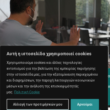
Αυτή η ιστοσελίδα χρησιμοποιεί cookies
Χρησιμοποιούμε cookies και άλλες τεχνολογίες
εντοπισμού για την βελτίωση της εμπειρίας περιήγησης
στην ιστοσελίδα μας, για την εξατομίκευση περιεχομένου
#
videoshooting
#
c
orporatevideo
#
videopromotiongreece
#
co
και διαφημίσεων, την παροχή λειτουργιών κοινωνικών
μέσων και την ανάλυση της επισκεψιμότητάς
#
videoproduction
#
videoproduction
greece
#
videoediting
#
f
il
μας.
Πολιτική Cookie
Αλλαγή των προτιμήσεών μου
Αρνούμαι