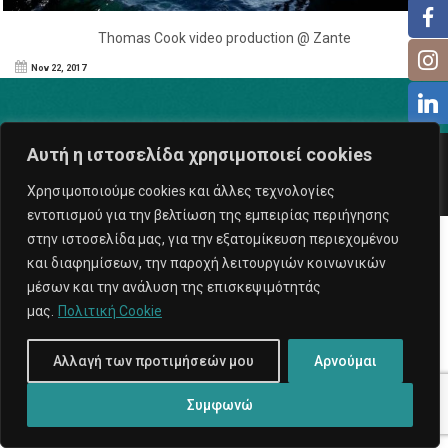
Thomas Cook video production @ Zante
Nov 22, 2017
Αυτή η ιστοσελίδα χρησιμοποιεί cookies
Copyright © 2026
ExposeProd
. All rights reserved.
Υπηρεσίες Internet
Χρησιμοποιούμε cookies και άλλες τεχνολογίες
εντοπισμού για την βελτίωση της εμπειρίας περιήγησης
στην ιστοσελίδα μας, για την εξατομίκευση περιεχομένου
και διαφημίσεων, την παροχή λειτουργιών κοινωνικών
μέσων και την ανάλυση της επισκεψιμότητάς
μας.
Πολιτική Cookie
Αλλαγή των προτιμήσεών μου
Αρνούμαι
Συμφωνώ