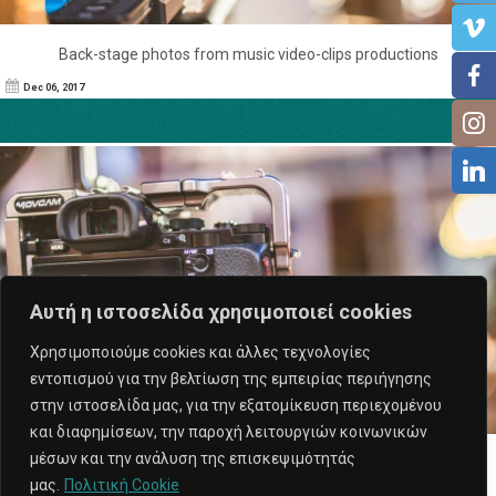
Back-stage photos from music video-clips productions
Dec 06, 2017
Αυτή η ιστοσελίδα χρησιμοποιεί cookies
Χρησιμοποιούμε cookies και άλλες τεχνολογίες
εντοπισμού για την βελτίωση της εμπειρίας περιήγησης
στην ιστοσελίδα μας, για την εξατομίκευση περιεχομένου
και διαφημίσεων, την παροχή λειτουργιών κοινωνικών
μέσων και την ανάλυση της επισκεψιμότητάς
Back-stage photos from music video-clips productions
μας.
Πολιτική Cookie