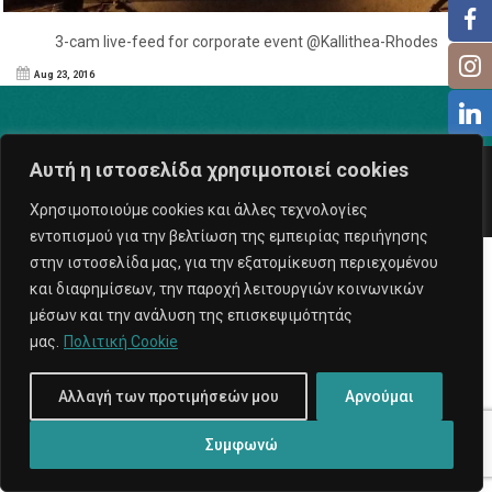
3-cam live-feed for corporate event @Kallithea-Rhodes
Aug 23, 2016
Αυτή η ιστοσελίδα χρησιμοποιεί cookies
Copyright © 2026
ExposeProd
. All rights reserved.
Υπηρεσίες Internet
Χρησιμοποιούμε cookies και άλλες τεχνολογίες
εντοπισμού για την βελτίωση της εμπειρίας περιήγησης
στην ιστοσελίδα μας, για την εξατομίκευση περιεχομένου
και διαφημίσεων, την παροχή λειτουργιών κοινωνικών
μέσων και την ανάλυση της επισκεψιμότητάς
μας.
Πολιτική Cookie
Αλλαγή των προτιμήσεών μου
Αρνούμαι
Συμφωνώ