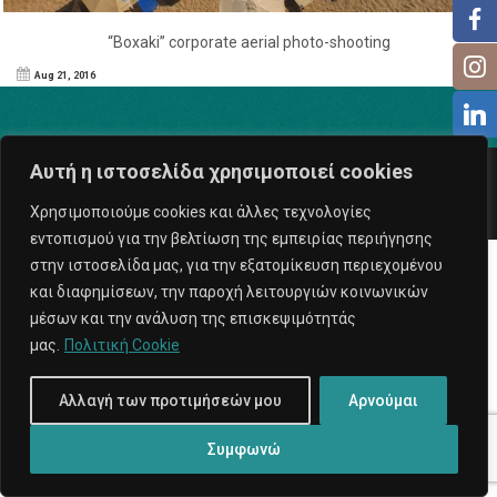
“Boxaki” corporate aerial photo-shooting
Aug 21, 2016
Αυτή η ιστοσελίδα χρησιμοποιεί cookies
Copyright © 2026
ExposeProd
. All rights reserved.
Υπηρεσίες Internet
Χρησιμοποιούμε cookies και άλλες τεχνολογίες
εντοπισμού για την βελτίωση της εμπειρίας περιήγησης
στην ιστοσελίδα μας, για την εξατομίκευση περιεχομένου
και διαφημίσεων, την παροχή λειτουργιών κοινωνικών
μέσων και την ανάλυση της επισκεψιμότητάς
μας.
Πολιτική Cookie
Αλλαγή των προτιμήσεών μου
Αρνούμαι
Συμφωνώ