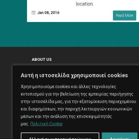
location.
Jan 08, 2016
Read More
ABOUT US
Αυτή η ιστοσελίδα χρησιμοποιεί cookies
Χρησιμοποιούμε cookies και άλλες τεχνολογίες
εντοπισμού για την βελτίωση της εμπειρίας περιήγησης
With our aptitude to create and maintain the highest outputs
στην ιστοσελίδα μας, για την εξατομίκευση περιεχομένου
Expose Prod feels that would be able to make a significant
και διαφημίσεων, την παροχή λειτουργιών κοινωνικών
contribution to a client's production.
μέσων και την ανάλυση της επισκεψιμότητάς
μας.
Πολιτική Cookie