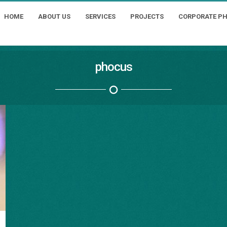
HOME
ABOUT US
SERVICES
PROJECTS
CORPORATE P
phocus