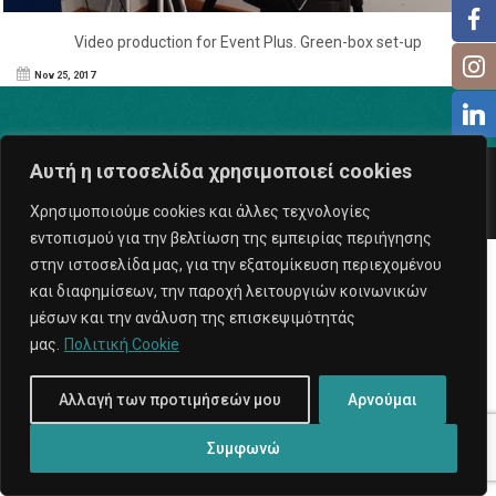
Video production for Event Plus. Green-box set-up
Nov 25, 2017
Αυτή η ιστοσελίδα χρησιμοποιεί cookies
Copyright © 2026
ExposeProd
. All rights reserved.
Υπηρεσίες Internet
Χρησιμοποιούμε cookies και άλλες τεχνολογίες
εντοπισμού για την βελτίωση της εμπειρίας περιήγησης
στην ιστοσελίδα μας, για την εξατομίκευση περιεχομένου
και διαφημίσεων, την παροχή λειτουργιών κοινωνικών
μέσων και την ανάλυση της επισκεψιμότητάς
μας.
Πολιτική Cookie
Αλλαγή των προτιμήσεών μου
Αρνούμαι
Συμφωνώ