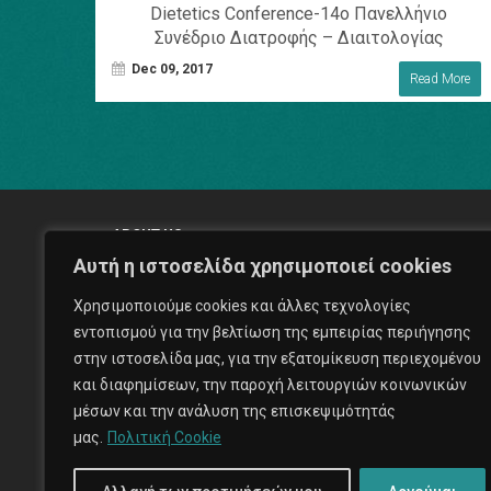
Dietetics Conference-14ο Πανελλήνιο
Συνέδριο Διατροφής – Διαιτολογίας
Dec 09, 2017
Read More
ABOUT US
Αυτή η ιστοσελίδα χρησιμοποιεί cookies
Χρησιμοποιούμε cookies και άλλες τεχνολογίες
εντοπισμού για την βελτίωση της εμπειρίας περιήγησης
στην ιστοσελίδα μας, για την εξατομίκευση περιεχομένου
With our aptitude to create and maintain the highest outputs
και διαφημίσεων, την παροχή λειτουργιών κοινωνικών
Expose Prod feels that would be able to make a significant
μέσων και την ανάλυση της επισκεψιμότητάς
contribution to a client's production.
μας.
Πολιτική Cookie