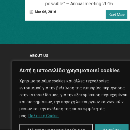
possible” – Annual meeting 2016
Mar 06, 2016
Read More
ABOUT US
Αυτή η ιστοσελίδα χρησιμοποιεί cookies
Χρησιμοποιούμε cookies και άλλες τεχνολογίες
εντοπισμού για την βελτίωση της εμπειρίας περιήγησης
With our aptitude to create and maintain the highest outputs
στην ιστοσελίδα μας, για την εξατομίκευση περιεχομένου
Expose Prod feels that would be able to make a significant
και διαφημίσεων, την παροχή λειτουργιών κοινωνικών
contribution to a client's production.
μέσων και την ανάλυση της επισκεψιμότητάς
μας.
Πολιτική Cookie