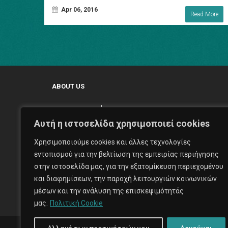
Apr 06, 2016
Read More
ABOUT US
Αυτή η ιστοσελίδα χρησιμοποιεί cookies
Χρησιμοποιούμε cookies και άλλες τεχνολογίες
With our aptitude to create and maintain the highest outputs
εντοπισμού για την βελτίωση της εμπειρίας περιήγησης
Expose Prod feels that would be able to make a significant
στην ιστοσελίδα μας, για την εξατομίκευση περιεχομένου
contribution to a client's production.
και διαφημίσεων, την παροχή λειτουργιών κοινωνικών
μέσων και την ανάλυση της επισκεψιμότητάς
μας.
Πολιτική Cookie