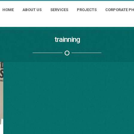
HOME
ABOUT US
SERVICES
PROJECTS
CORPORATE P
trainning