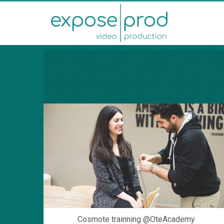
Cosmote trainning @OteAcademy