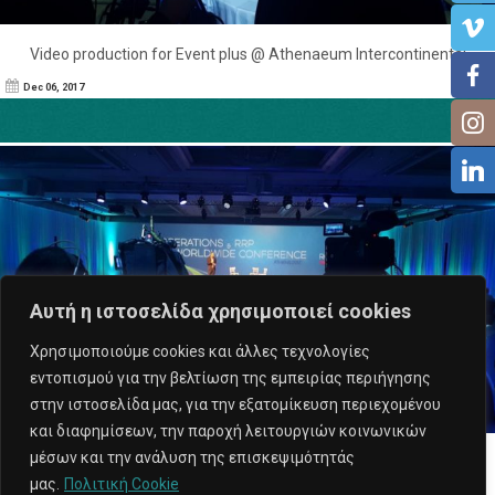
Video production for Event plus @ Athenaeum Intercontinental
Dec 06, 2017
Αυτή η ιστοσελίδα χρησιμοποιεί cookies
Χρησιμοποιούμε cookies και άλλες τεχνολογίες
εντοπισμού για την βελτίωση της εμπειρίας περιήγησης
στην ιστοσελίδα μας, για την εξατομίκευση περιεχομένου
και διαφημίσεων, την παροχή λειτουργιών κοινωνικών
μέσων και την ανάλυση της επισκεψιμότητάς
Video production for Event plus @ Athenaeum Intercontinental
μας.
Πολιτική Cookie